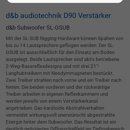
d&b audiotechnik D90 Verstärker
d&b Subwoofer SL-GSUB
Mit der SL-SUB Rigging-Hardware können Spalten von
bis zu 14 Lautsprechern geflogen werden. Der SL-
GSUB ist ausschließlich für den Einsatz am Boden
ausgelegt. Beide Lautsprecher sind aktiv betriebene
2-Weg-Bassreflexdesigns und mit drei 21“-
Langhubtreibern mit Neodymmagneten bestückt.
Zwei Treiber strahlen nach vorne und ein Treiber nach
hinten. Die beiden vorderen und der rückwärtige
Treiber arbeiten in eigenen Reflexkammern und
werden jeweils von einem Verstärkerkanal
angetrieben. Das kardioide Abstrahlverhalten
vermeidet wirkungsvoll unerwünscht abgestrahlte
Energie hinter dem Subwoofer. Das Resultat ist ein
deutlich reduziertes Diffusschallfeld im Tieftonbereich