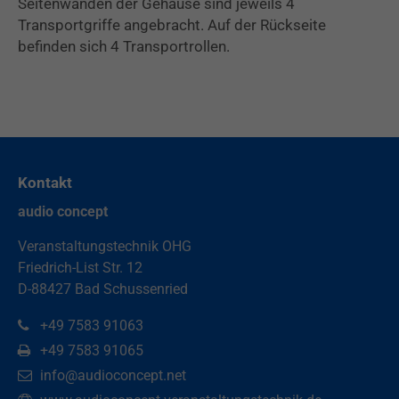
Seitenwänden der Gehäuse sind jeweils 4
Transportgriffe angebracht. Auf der Rückseite
befinden sich 4 Transportrollen.
Kontakt
audio concept
Veranstaltungstechnik OHG
Friedrich-List Str. 12
D-88427 Bad Schussenried
+49 7583 91063
+49 7583 91065
info@audioconcept.net